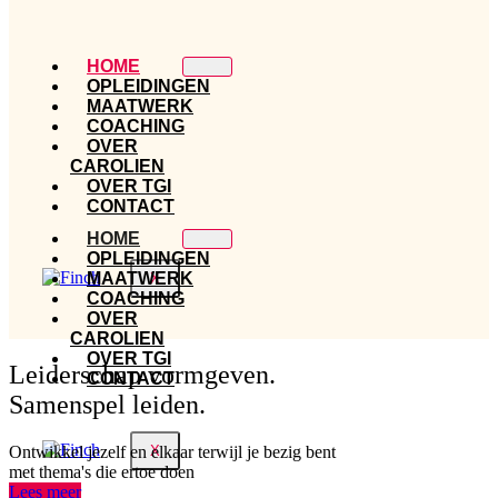
HOME
OPLEIDINGEN
MAATWERK
COACHING
OVER
CAROLIEN
OVER TGI
CONTACT
HOME
OPLEIDINGEN
MAATWERK
X
COACHING
OVER
CAROLIEN
OVER TGI
Leiderschap vormgeven.
CONTACT
Samenspel leiden.
X
Ontwikkel jezelf en elkaar terwijl je bezig bent
met thema's die ertoe doen
Lees meer