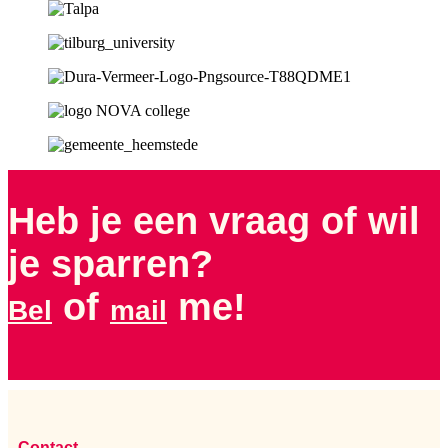
Heb je een vraag of wil
je sparren?
of
me!
Bel
mail
Contact