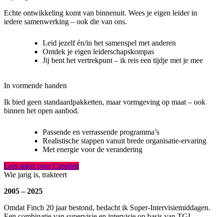
Echte ontwikkeling komt van binnenuit. Wees je eigen leider in
iedere samenwerking – ook die van ons.
Leid jezelf én/in het samenspel met anderen
Ontdek je eigen leiderschapskompas
Jij bent het vertrekpunt – ik reis een tijdje met je mee
In vormende handen
Ik bied geen standaardpakketten, maar vormgeving op maat – ook
binnen het open aanbod.
Passende en verrassende programma’s
Realistische stappen vanuit brede organisatie-ervaring
Met energie voor de verandering
Lees meer over Carolien
Wie jarig is, trakteert
2005 – 2025
Omdat Finch 20 jaar bestond, bedacht ik Super-Intervisiemiddagen.
Een combinatie van supervisie en intervisie op basis van TGI.